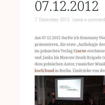
07.12.2012
7. Dezember 2012
Leave a commen
Am 07.12.2012 durfte ich Konstanty U
präsentieren, die erste „Anthologie d
im polnischen Verlag
Czarne
erschienen
und Janka bis Moscow Death Brigade (u
dem polnischen Autor, russischer Mus
buch/bund
in Berlin.
Eindrücke von de